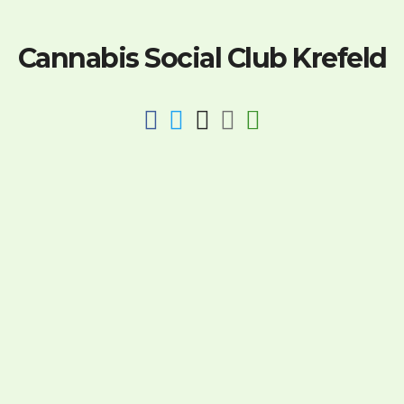
Cannabis Social Club Krefeld
fab
fab
fab
fab
fas
fa-
fa-
fa-
fa-
fa-
facebook
twitter
instagram
discord
key