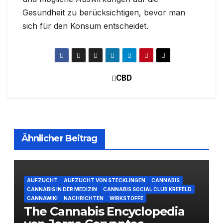
Gesundheit zu berücksichtigen, bevor man
sich für den Konsum entscheidet.
CBD
Beitragsnavigation
Ähnlicher Beitrag
AUFZUCHT
AUFZUCHT VON STECKLINGEN
CANNABIS
CANNABIS IN DER MEDIZIN
CANNABIS SOCIAL CLUB KREFELD
CANNAWIKI
NACHRICHTEN
WIRKSTOFFE
The Cannabis Encyclopedia