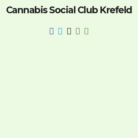
Cannabis Social Club Krefeld
fab
fab
fab
fab
fas
fa-
fa-
fa-
fa-
fa-
facebook
twitter
instagram
discord
key