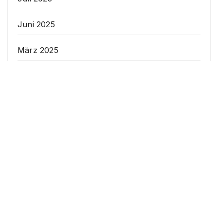
Juni 2025
März 2025
Februar 2025
Dezember 2024
Oktober 2024
Juni 2024
Mai 2024
April 2024