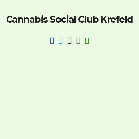
Cannabis Social Club Krefeld
fab
fab
fab
fab
fas
fa-
fa-
fa-
fa-
fa-
facebook
twitter
instagram
discord
key