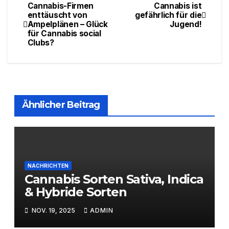
Cannabis-Firmen
Cannabis ist
Beitragsnavigation
enttäuscht von
gefährlich für die
Ampelplänen – Glück
Jugend!
für Cannabis social
Clubs?
Ähnlicher Beitrag
NACHRICHTEN
Cannabis Sorten Sativa, Indica
& Hybride Sorten
NOV. 19, 2025
ADMIN