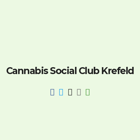
Cannabis Social Club Krefeld
fab
fab
fab
fab
fas
fa-
fa-
fa-
fa-
fa-
facebook
twitter
instagram
discord
key