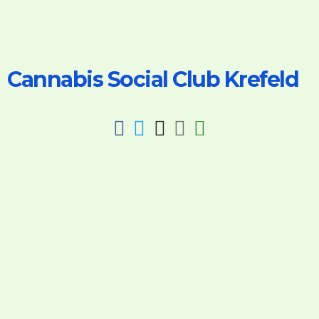
Cannabis Social Club Krefeld
fab
fab
fab
fab
fas
fa-
fa-
fa-
fa-
fa-
facebook
twitter
instagram
discord
key