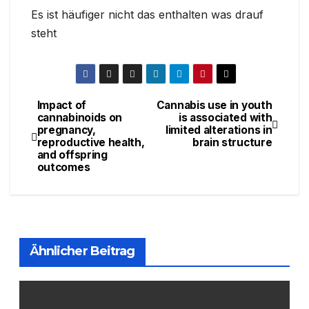
Es ist häufiger nicht das enthalten was drauf
steht
Impact of
Cannabis use in youth
Beitragsnavigation
cannabinoids on
is associated with
pregnancy,
limited alterations in
reproductive health,
brain structure
and offspring
outcomes
Ähnlicher Beitrag