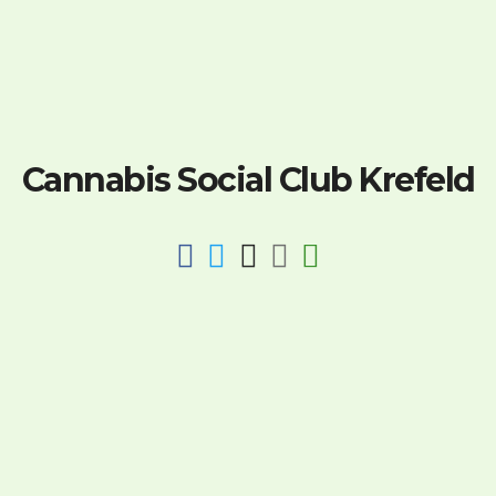
Cannabis Social Club Krefeld
fab
fab
fab
fab
fas
fa-
fa-
fa-
fa-
fa-
facebook
twitter
instagram
discord
key