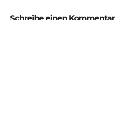
Schreibe einen Kommentar
Deine E-Mail-Adresse wird nicht veröffentlicht.
Erforderliche Felder sind mit
*
markiert
Kommentar
*