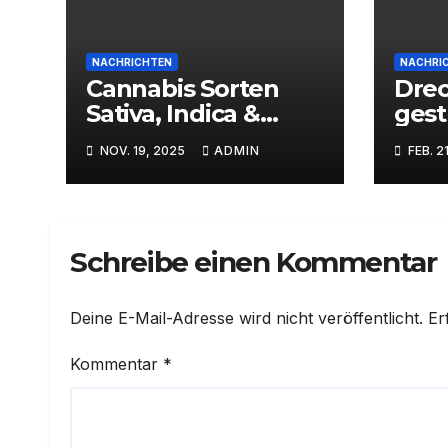
NACHRICHTEN
NACHRI
Cannabis Sorten
Drec
Sativa, Indica &
gest
Hybride Sorten
daru
NOV. 19, 2025
ADMIN
FEB. 2
CSC
Schreibe einen Kommentar
Deine E-Mail-Adresse wird nicht veröffentlicht.
Er
Kommentar
*