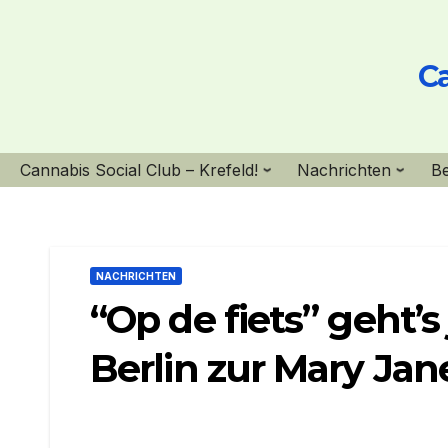
Skip
to
Ca
content
Cannabis Social Club – Krefeld!
Nachrichten
B
NACHRICHTEN
“Op de fiets” geht’s
Berlin zur Mary Jan