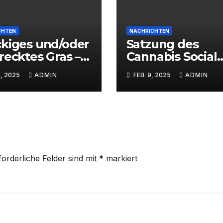
CHTEN
NACHRICHTEN
kiges und/oder
Satzung des
recktes Gras –
Cannabis Social
m braucht es
Club Krefeld (C
1, 2025
ADMIN
FEB. 9, 2025
ADMIN
s
Krefeld) e. V.
forderliche Felder sind mit
*
markiert