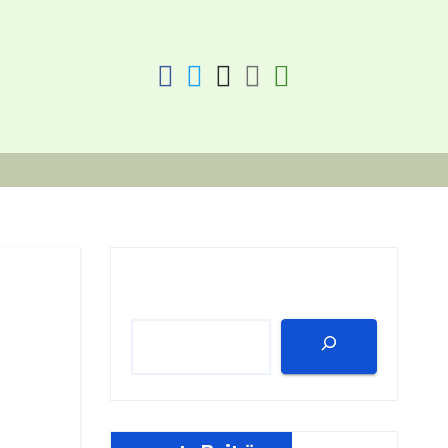
fab
fab
fab
fab
fas
fa-
fa-
fa-
fa-
fa-
facebook
twitter
instagram
discord
key
Suchen