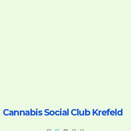
Cannabis Social Club Krefeld
fab
fab
fab
fab
fas