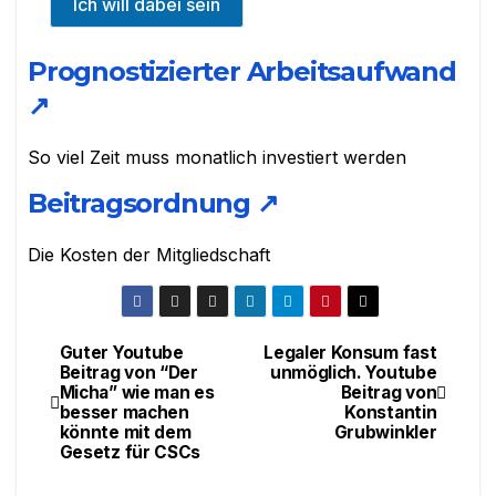
Ich will dabei sein
Prognostizierter Arbeitsaufwand
↗
So viel Zeit muss monatlich investiert werden
Beitragsordnung
↗
Die Kosten der Mitgliedschaft
Guter Youtube
Legaler Konsum fast
Beitragsnavigation
Beitrag von “Der
unmöglich. Youtube
Micha” wie man es
Beitrag von
besser machen
Konstantin
könnte mit dem
Grubwinkler
Gesetz für CSCs