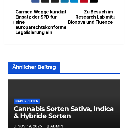
Carmen Wegge kündigt
Zu Besuch im
Beitragsnavigation
Einsatz der SPD für
Research Lab mit
eine
Bionova und Fluence
europarechtskonforme
Legalisierung ein
Ähnlicher Beitrag
NACHRICHTEN
Cannabis Sorten Sativa, Indica
& Hybride Sorten
NOV. 19, 2025
ADMIN