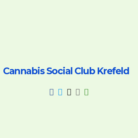
Cannabis Social Club Krefeld
fab
fab
fab
fab
fas
fa-
fa-
fa-
fa-
fa-
facebook
twitter
instagram
discord
key