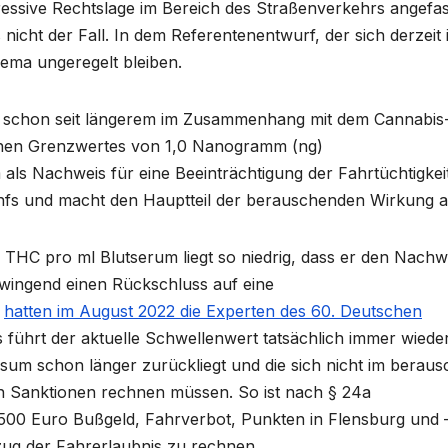
pressive Rechtslage im Bereich des Straßenverkehrs angefas
 nicht der Fall. In dem Referentenentwurf, der sich derzeit 
ema ungeregelt bleiben.
n schon seit längerem im Zusammenhang mit dem Cannabis
hen Grenzwertes von 1,0 Nanogramm (ng)
ls Nachweis für eine Beeinträchtigung der Fahrtüchtigkeit
anfs und macht den Hauptteil der berauschenden Wirkung a
THC pro ml Blutserum liegt so niedrig, dass er den Nachw
wingend einen Rückschluss auf eine
,
hatten im August 2022 die Experten des 60. Deutschen
is führt der aktuelle Schwellenwert tatsächlich immer wiede
um schon länger zurückliegt und die sich nicht im beraus
n Sanktionen rechnen müssen. So ist nach § 24a
500 Euro Bußgeld, Fahrverbot, Punkten in Flensburg und 
ug der Fahrerlaubnis zu rechnen.