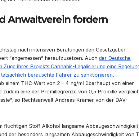
d Anwaltverein fordern
ichtstag nach intensiven Beratungen den Gesetzgeber
zwert “angemessen” heraufzusetzen. Auch
der Deutsche
im Zuge ihres Projekts Cannabis-Legalisierung eine Regelun
tatsächlich berauschte Fahrer zu sanktionieren
.
t ab einem THC-Wert von 2 – 4 ng/ml überhaupt von einer
zudem eine der Promillegrenze von 0,5 Promille vergleic
sste”, so Rechtsanwalt Andreas Krämer von der DAV-
m flüchtigen Stoff Alkohol langsame Abbaugeschwindigkeit
nd der besonders langsamen Abbaugeschwindigkeit von 