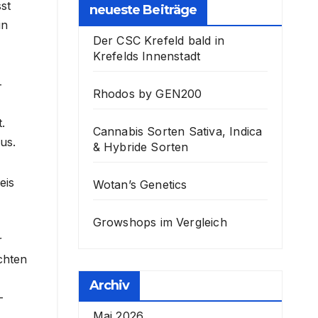
st
neueste Beiträge
in
Der CSC Krefeld bald in
Krefelds Innenstadt
-
Rhodos by GEN200
.
Cannabis Sorten Sativa, Indica
us.
& Hybride Sorten
eis
Wotan’s Genetics
Growshops im Vergleich
r
chten
Archiv
–
Mai 2026