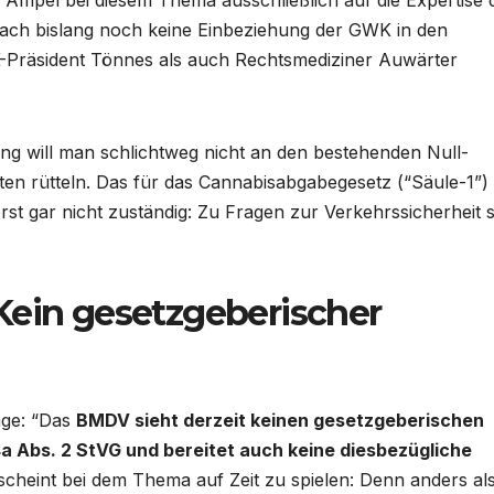
Ampel bei diesem Thema ausschließlich auf die Expertise 
 nach bislang noch keine Einbeziehung der GWK in den
räsident Tönnes als auch Rechtsmediziner Auwärter
ng will man schlichtweg nicht an den bestehenden Null-
n rütteln. Das für das Cannabisabgabegesetz (“Säule-1”)
st gar nicht zuständig: Zu Fragen zur Verkehrssicherheit s
Kein gesetzgeberischer
age: “Das
BMDV sieht derzeit keinen gesetzgeberischen
a Abs. 2 StVG und bereitet auch keine diesbezügliche
cheint bei dem Thema auf Zeit zu spielen: Denn anders als