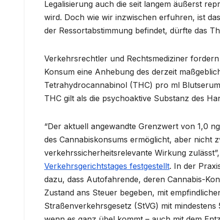
Legalisierung auch die seit langem äußerst re
wird. Doch wie wir inzwischen erfuhren, ist das
der Ressortabstimmung befindet, dürfte das Th
Verkehrsrechtler und Rechtsmediziner forder
Konsum eine Anhebung des derzeit maßgeblic
Tetrahydrocannabinol (THC) pro ml Blutserum a
THC gilt als die psychoaktive Substanz des H
“Der aktuell angewandte Grenzwert von 1,0 ng 
des Cannabiskonsums ermöglicht, aber nicht z
verkehrssicherheitsrelevante Wirkung zulässt”
Verkehrsgerichtstages festgestellt
. In der Prax
dazu, dass Autofahrende, deren Cannabis-Kons
Zustand ans Steuer begeben, mit empfindliche
Straßenverkehrsgesetz (StVG) mit mindestens 
wenn es ganz übel kommt – auch mit dem Entz