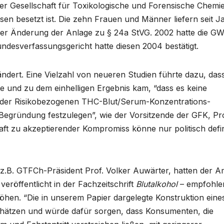
er Gesellschaft für Toxikologische und Forensische Chemi
en besetzt ist. Die zehn Frauen und Männer liefern seit J
 der Änderung der Anlage zu § 24a StVG. 2002 hatte die G
undesverfassungsgericht hatte diesen 2004 bestätigt.
ändert. Eine Vielzahl von neueren Studien führte dazu, dass
rte und zu dem einhelligen Ergebnis kam, “dass es keine
 oder Risikobezogenen THC-Blut/Serum-Konzentrations-
 Begründung festzulegen”, wie der Vorsitzende der GFK, Pro
aft zu akzeptierender Kompromiss könne nur politisch defin
 z.B. GTFCh-Präsident Prof. Volker Auwärter, hatten der A
eröffentlicht in der Fachzeitschrift
Blutalkohol
– empfohle
hen. “Die in unserem Papier dargelegte Konstruktion eine
schätzen und würde dafür sorgen, dass Konsumenten, die