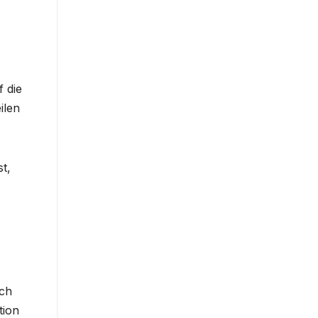
 die
ilen
t,
ich
tion