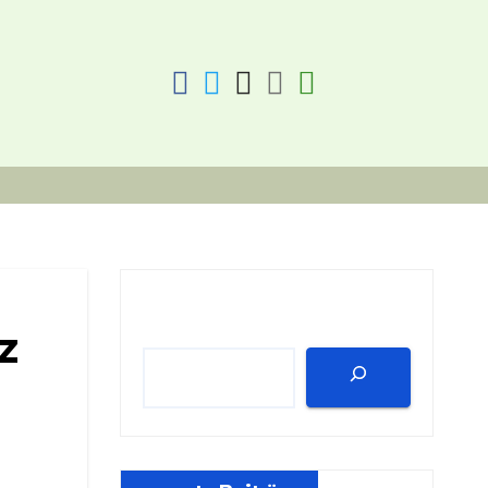
fab
fab
fab
fab
fas
fa-
fa-
fa-
fa-
fa-
facebook
twitter
instagram
discord
key
Suchen
z