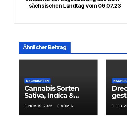
Beitragsnavigation
sächsischen Landtag vom 06.07.23
Ähnlicher Beitrag
NACHRICHTEN
NACHRI
Cannabis Sorten
Drec
Sativa, Indica &
gest
Hybride Sorten
daru
NOV. 19, 2025
ADMIN
FEB. 2
CSC