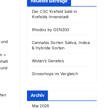
neueste Beiträge
Der CSC Krefeld bald in
Krefelds Innenstadt
Rhodos by GEN200
s und
Cannabis Sorten Sativa, Indica
& Hybride Sorten
en =
Wotan’s Genetics
halt
 und
Growshops im Vergleich
ften
Archiv
Mai 2026