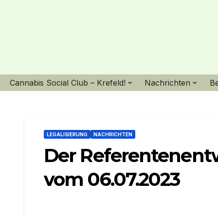
Skip
to
content
Cannabis Social Club – Krefeld!
Nachrichten
B
LEGALISIERUNG
NACHRICHTEN
Der Referentenent
vom 06.07.2023