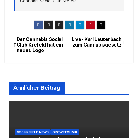
Cannabis Social Club Krefeld
Der Cannabis Social
Live- Karl Lauterbach
Beitragsnavigation
Club Krefeld hat ein
zum Cannabisgesetz
neues Logo
Ähnlicher Beitrag
CSC KREFELD NEWS
GROWTECHNIK