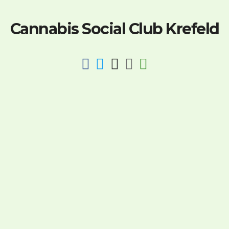
Cannabis Social Club Krefeld
fab
fab
fab
fab
fas
fa-
fa-
fa-
fa-
fa-
facebook
twitter
instagram
discord
key