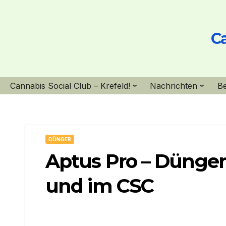
Skip
to
Ca
content
Cannabis Social Club – Krefeld!
Nachrichten
B
DÜNGER
Aptus Pro – Dünge
und im CSC