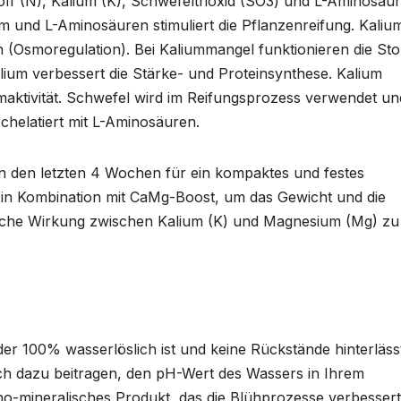
off (N), Kalium (K), Schwefeltrioxid (SO3) und L-Aminosäur
um und L-Aminosäuren stimuliert die Pflanzenreifung. Kaliu
(Osmoregulation). Bei Kaliummangel funktionieren die St
Kalium verbessert die Stärke- und Proteinsynthese. Kalium
maktivität. Schwefel wird im Reifungsprozess verwendet un
chelatiert mit L-Aminosäuren.
in den letzten 4 Wochen für ein kompaktes und festes
in Kombination mit CaMg-Boost, um das Gewicht und die
ische Wirkung zwischen Kalium (K) und Magnesium (Mg) zu
er 100% wasserlöslich ist und keine Rückstände hinterlässt
ch dazu beitragen, den pH-Wert des Wassers in Ihrem
ano-mineralisches Produkt, das die Blühprozesse verbesser