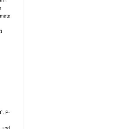
en.
m
omata
d
¹. P-
t und