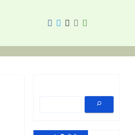
fab
fab
fab
fab
fas
fa-
fa-
fa-
fa-
fa-
facebook
twitter
instagram
discord
key
Suchen