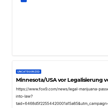
UNCATEGORIZED
Minnesota/USA vor Legalisierung 
https://www.fox9.com/news/legal-marijuana-pass
into-law?
taid=6468d5f22554420001a15a85&utm_campaign