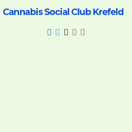
Cannabis Social Club Krefeld
fab
fab
fab
fab
fas
fa-
fa-
fa-
fa-
fa-
facebook
twitter
instagram
discord
key