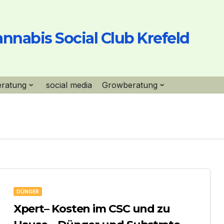
nnabis Social Club Krefeld
eratung
social media
Growberatung
DÜNGER
Xpert– Kosten im CSC und zu