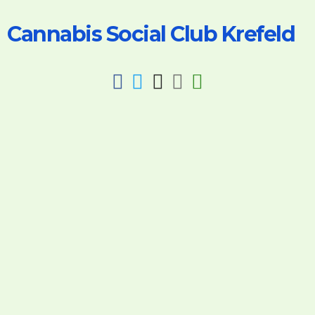
Cannabis Social Club Krefeld
fab
fab
fab
fab
fas
fa-
fa-
fa-
fa-
fa-
facebook
twitter
instagram
discord
key