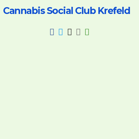
Cannabis Social Club Krefeld
fab
fab
fab
fab
fas
fa-
fa-
fa-
fa-
fa-
facebook
twitter
instagram
discord
key