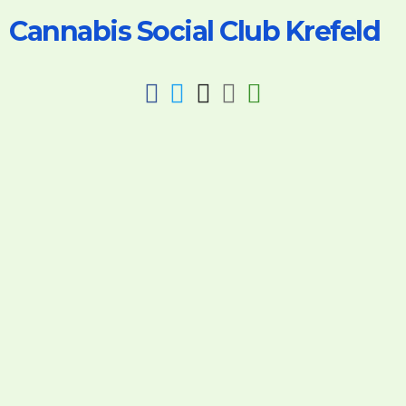
Cannabis Social Club Krefeld
fab
fab
fab
fab
fas
fa-
fa-
fa-
fa-
fa-
facebook
twitter
instagram
discord
key