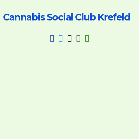
Cannabis Social Club Krefeld
fab
fab
fab
fab
fas
fa-
fa-
fa-
fa-
fa-
facebook
twitter
instagram
discord
key