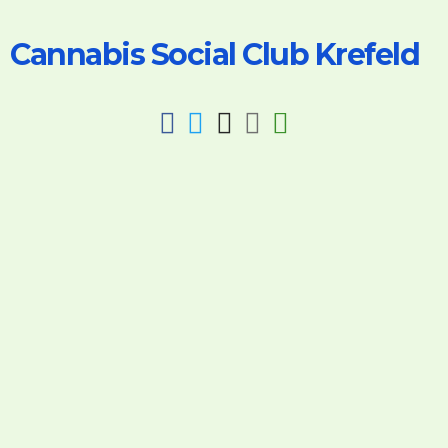
Cannabis Social Club Krefeld
fab
fab
fab
fab
fas
fa-
fa-
fa-
fa-
fa-
facebook
twitter
instagram
discord
key