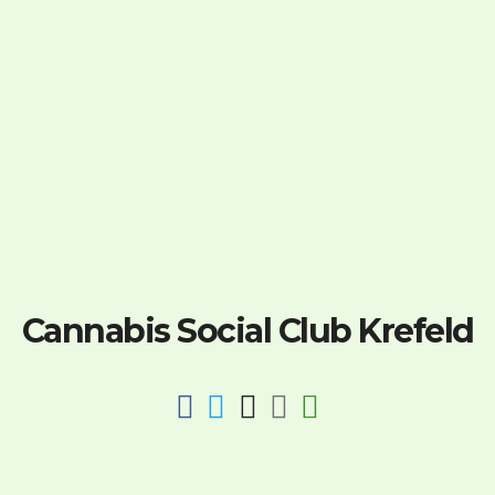
Cannabis Social Club Krefeld
fab
fab
fab
fab
fas
fa-
fa-
fa-
fa-
fa-
facebook
twitter
instagram
discord
key