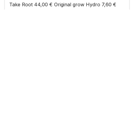
Take Root 44,00 € Original grow Hydro 7,60 €
PH –
DÜNGER
Bio TKA Hydro A+B – Dünger –
Kosten im Homegrow und im CSC
Bio TKA – berechnete Kosten im Homegrow mit 3
Pflanzen BioTKA Hydro A+B Menge Kosten
Cultiva Start 13,5 ml 0,44 € Bio TKA Hydro Cultiva
Grow A+B 81,0 ml 0,89