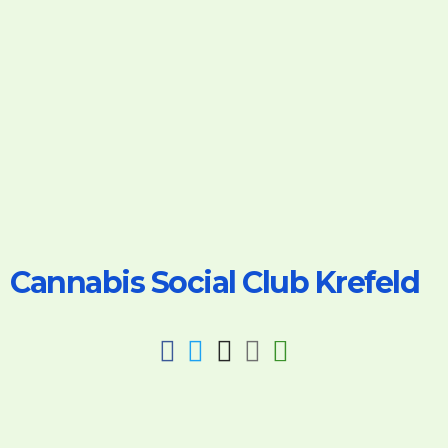
Cannabis Social Club Krefeld
fab
fab
fab
fab
fas
fa-
fa-
fa-
fa-
fa-
facebook
twitter
instagram
discord
key