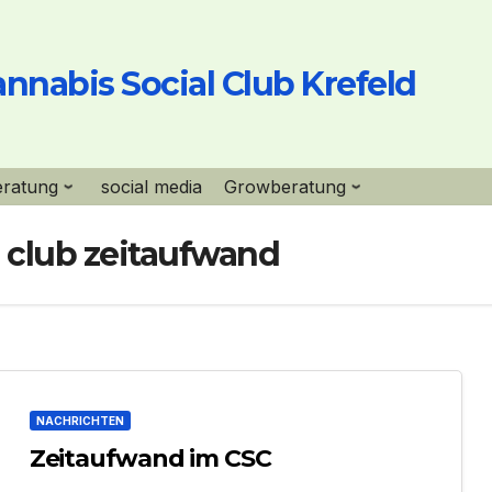
nnabis Social Club Krefeld
eratung
social media
Growberatung
l club zeitaufwand
NACHRICHTEN
Zeitaufwand im CSC