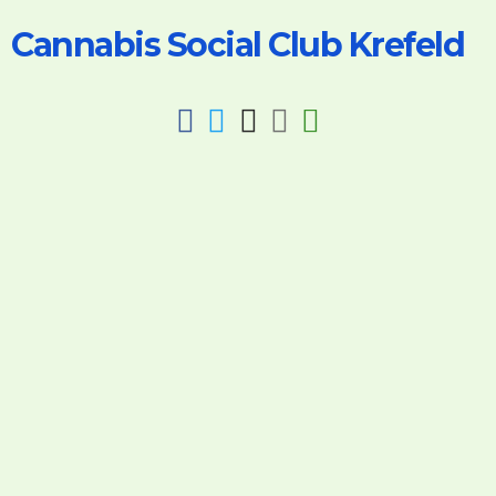
Cannabis Social Club Krefeld
fab
fab
fab
fab
fas
fa-
fa-
fa-
fa-
fa-
facebook
twitter
instagram
discord
key