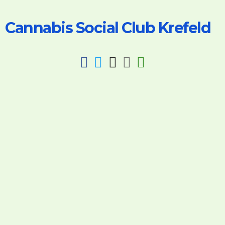
Cannabis Social Club Krefeld
fab
fab
fab
fab
fas
fa-
fa-
fa-
fa-
fa-
facebook
twitter
instagram
discord
key