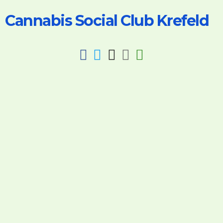
Cannabis Social Club Krefeld
fab
fab
fab
fab
fas
fa-
fa-
fa-
fa-
fa-
facebook
twitter
instagram
discord
key