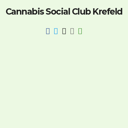
Cannabis Social Club Krefeld
fab
fab
fab
fab
fas
fa-
fa-
fa-
fa-
fa-
facebook
twitter
instagram
discord
key