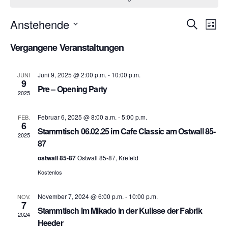
Anstehende
V
V
S
L
u
i
D
e
e
c
Vergangene Veranstaltungen
s
h
a
r
t
r
e
e
t
Juni 9, 2025 @ 2:00 p.m.
-
10:00 p.m.
JUNI
a
9
a
u
Pre – Opening Party
2025
n
m
n
s
w
Februar 6, 2025 @ 8:00 a.m.
-
5:00 p.m.
FEB.
6
s
Stammtisch 06.02.25 im Cafe Classic am Ostwall 85-
ä
t
2025
87
h
t
a
ostwall 85-87
Ostwall 85-87, Krefeld
l
a
l
Kostenlos
e
t
l
n
November 7, 2024 @ 6:00 p.m.
-
10:00 p.m.
NOV.
7
u
.
Stammtisch Im Mikado in der Kulisse der Fabrik
t
2024
Heeder
n