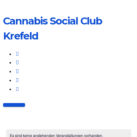
Skip
to
Cannabis Social Club
content
Krefeld
fab
fa-
fab
facebook
fa-
fab
twitter
fa-
fab
instagram
fa-
fas
discord
fa-
key
Es sind keine anstehenden Veranstaltungen vorhanden.