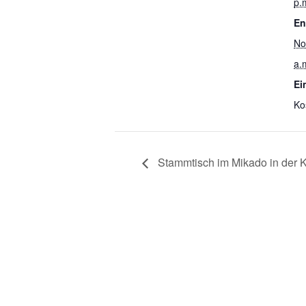
p.
En
No
a.
Ein
Ko
Stammtisch im Mikado in der K