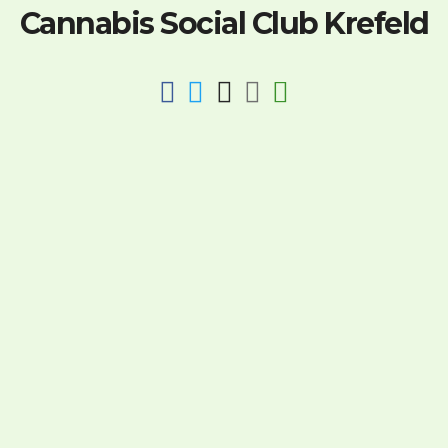
Cannabis Social Club Krefeld
fab
fab
fab
fab
fas
fa-
fa-
fa-
fa-
fa-
facebook
twitter
instagram
discord
key