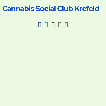
Cannabis Social Club Krefeld
fab
fab
fab
fab
fas
fa-
fa-
fa-
fa-
fa-
facebook
twitter
instagram
discord
key