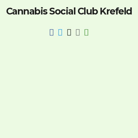
Cannabis Social Club Krefeld
fab
fab
fab
fab
fas
fa-
fa-
fa-
fa-
fa-
facebook
twitter
instagram
discord
key