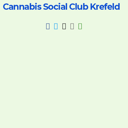
Cannabis Social Club Krefeld
fab
fab
fab
fab
fas
fa-
fa-
fa-
fa-
fa-
facebook
twitter
instagram
discord
key