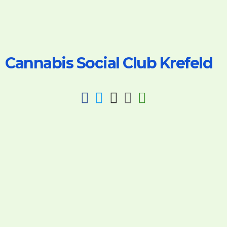
Cannabis Social Club Krefeld
fab
fab
fab
fab
fas
fa-
fa-
fa-
fa-
fa-
facebook
twitter
instagram
discord
key