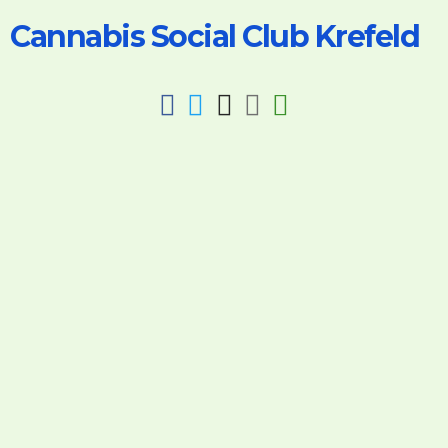
Cannabis Social Club Krefeld
fab
fab
fab
fab
fas
fa-
fa-
fa-
fa-
fa-
facebook
twitter
instagram
discord
key