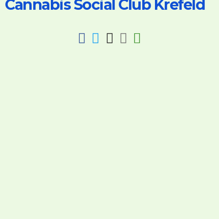
Cannabis Social Club Krefeld
fab
fab
fab
fab
fas
fa-
fa-
fa-
fa-
fa-
facebook
twitter
instagram
discord
key